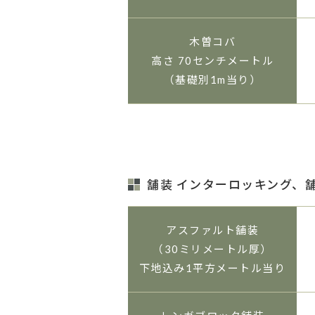
木曽コバ
高さ 70センチメートル
（基礎別1m当り）
舗装 インターロッキング、
アスファルト舗装
（30ミリメートル厚）
下地込み1平方メートル当り