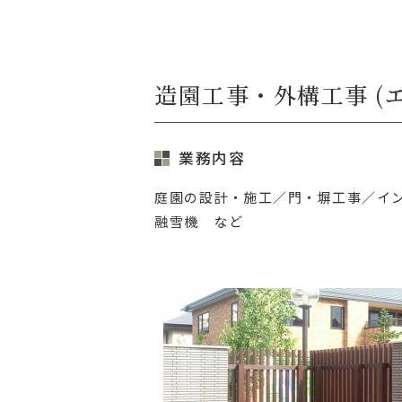
造園工事・外構工事
(
業務内容
庭園の設計・施工／門・塀工事／
イ
融雪機 など