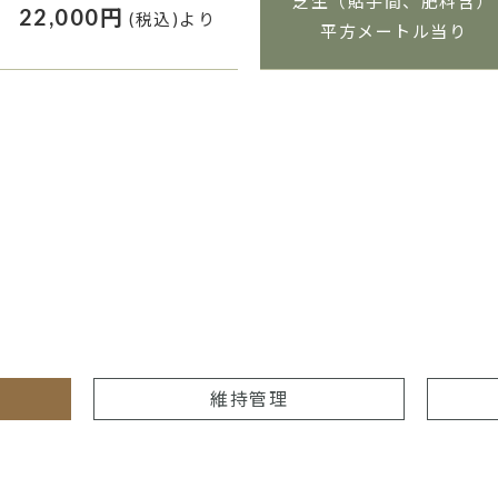
芝生（貼手間、肥料含）
22,000円
(税込)より
平方メートル当り
維持管理