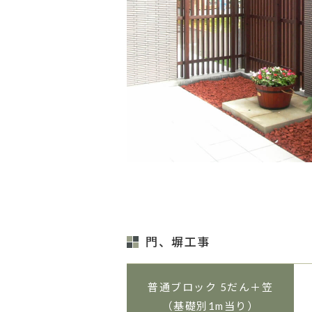
門、塀工事
普通ブロック 5だん＋笠
（基礎別1m当り）